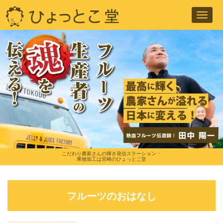
Toggl
navig
こだわり農家さんの輝き発信ステーション・
果物加工は宮崎のひょっとこ堂
フルーツのおはなし