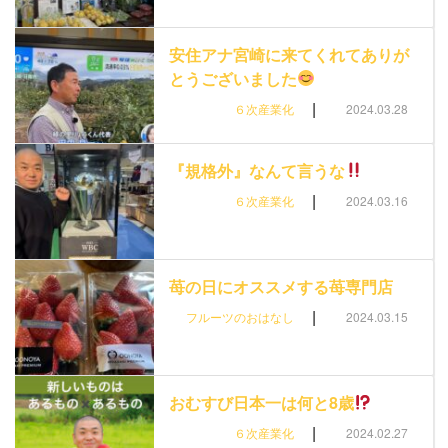
安住アナ宮崎に来てくれてありが
とうございました
|
６次産業化
2024.03.28
『規格外』なんて言うな
|
６次産業化
2024.03.16
苺の日にオススメする苺専門店
|
フルーツのおはなし
2024.03.15
おむすび日本一は何と8歳
|
６次産業化
2024.02.27