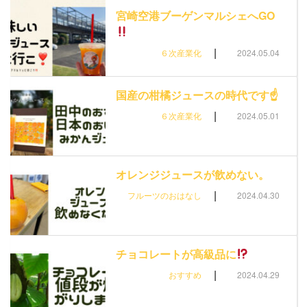
宮崎空港ブーゲンマルシェへGO
|
６次産業化
2024.05.04
国産の柑橘ジュースの時代です☝️
|
６次産業化
2024.05.01
オレンジジュースが飲めない。
|
フルーツのおはなし
2024.04.30
チョコレートが高級品に
|
おすすめ
2024.04.29