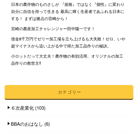
日本の農作物のものさしが 『規格』ではなく『個性』に変わり
自分に自信を持って生きる 最高に輝く生産者であふれる日本に
する！ まずは拠点の宮崎から！
宮崎の農産加工チャレンジャー田中陽一です！
借金8千万円でゼリー加工場を立ち上げるも大失敗！ゼロ、いや
超マイナスから這い上がる中で得た加工品作りの秘訣。
小ロットだって大丈夫！農作物の有効活用、オリジナルの加工
品作りの救世主‼︎
カテゴリー
６次産業化
(103)
BBAのおはなし
(6)