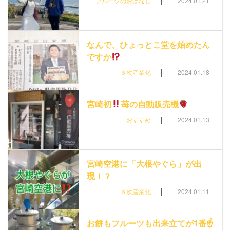
|
フルーツのおはなし
2024.01.21
なんで、ひょっとこ堂を始めたん
ですか
|
６次産業化
2024.01.18
宮崎初
苺の自動販売機
|
おすすめ
2024.01.13
宮崎空港に「大根やぐら」が出
現！？
|
６次産業化
2024.01.11
お餅もフルーツも出来立てが1番☝️