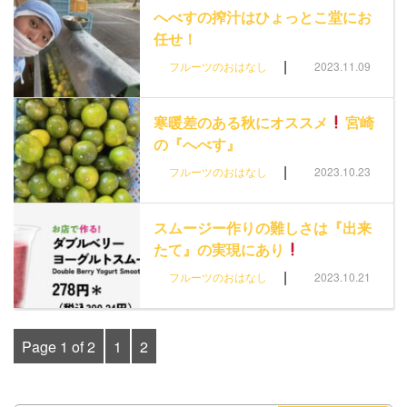
へべすの搾汁はひょっとこ堂にお
任せ！
|
フルーツのおはなし
2023.11.09
寒暖差のある秋にオススメ
宮崎
の『へべす』
|
フルーツのおはなし
2023.10.23
スムージー作りの難しさは『出来
たて』の実現にあり
|
フルーツのおはなし
2023.10.21
Page 1 of 2
1
2