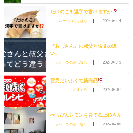
たけのこを漢字で書けますか
|
フルーツのおはなし
2024.04.14
『おじさん』の叔父と伯父の違
い。
|
フルーツのおはなし
2024.04.13
雪見だいふくで新商品
|
おすすめ
2024.04.07
べっぴんレモンを育てる上杉さん
|
フルーツのおはなし
2024.04.03