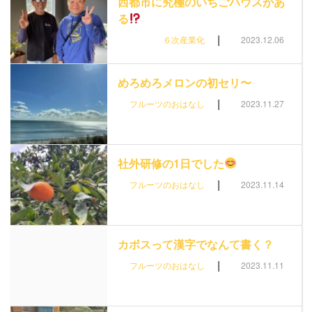
西都市に究極のいちごハウスがあ
る
|
６次産業化
2023.12.06
めろめろメロンの初セリ〜
|
フルーツのおはなし
2023.11.27
社外研修の1日でした
|
フルーツのおはなし
2023.11.14
カボスって漢字でなんて書く？
|
フルーツのおはなし
2023.11.11