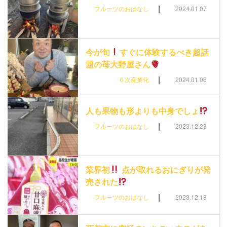
|
フルーツのおはなし
2024.01.07
今が旬
すぐに体験するべき超話
題の苺大野屋さん
|
６次産業化
2024.01.06
人も果物も形よりも中身でしょ
|
フルーツのおはなし
2023.12.23
業界初
点が取れるおにぎりが発
売された
|
フルーツのおはなし
2023.12.18