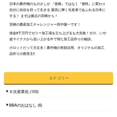
日本の農作物のものさしが 『規格』ではなく『個性』に変わり
自分に自信を持って生きる 最高に輝く生産者であふれる日本に
する！ まずは拠点の宮崎から！
宮崎の農産加工チャレンジャー田中陽一です！
借金8千万円でゼリー加工場を立ち上げるも大失敗！ゼロ、いや
超マイナスから這い上がる中で得た加工品作りの秘訣。
小ロットだって大丈夫！農作物の有効活用、オリジナルの加工
品作りの救世主‼︎
カテゴリー
６次産業化
(103)
BBAのおはなし
(6)