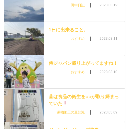
|
田中日記
2023.03.12
1日に出来ること。
|
おすすめ
2023.03.11
侍ジャパン盛り上がってますね！
|
おすすめ
2023.03.10
昔は食品の衛生を○○が取り締まっ
ていた
|
果物加工の豆知識
2023.03.09