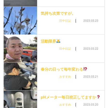
気持ち次第ですが。
|
田中日記
2023.03.23
活動限界
|
田中日記
2023.03.22
春分の日って毎年変わる
|
おすすめ
2023.03.21
pHメーター毎日校正してますか
|
おすすめ
2023.03.20