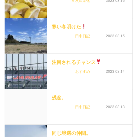
|
６次産業化
2023.03.16
寒い冬明けた
|
田中日記
2023.03.15
注目されるチャンス
|
おすすめ
2023.03.14
残念。
|
田中日記
2023.03.13
同じ境遇の仲間。