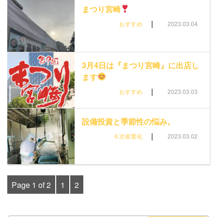
まつり宮崎
|
おすすめ
2023.03.04
3月4日は『まつり宮崎』に出店し
ます
|
おすすめ
2023.03.03
設備投資と季節性の悩み。
|
６次産業化
2023.03.02
Page 1 of 2
1
2