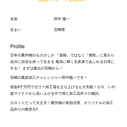
名前
田中 陽一
住まい
宮崎県
Profile
日本の農作物のものさしが 『規格』ではなく『個性』に変わり
自分に自信を持って生きる 最高に輝く生産者であふれる日本に
する！ まずは拠点の宮崎から！
宮崎の農産加工チャレンジャー田中陽一です！
借金8千万円でゼリー加工場を立ち上げるも大失敗！ゼロ、いや
超マイナスから這い上がる中で得た加工品作りの秘訣。
小ロットだって大丈夫！農作物の有効活用、オリジナルの加工
品作りの救世主‼︎