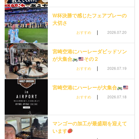
W杯決勝で感じたフェアプレーの
大切さ
|
おすすめ
2026.07.20
宮崎空港にハーレーダビッドソン
が大集合
その２
|
おすすめ
2026.07.19
宮崎空港にハーレーが大集合
|
おすすめ
2026.07.18
マンゴーの加工が最盛期を迎えて
います