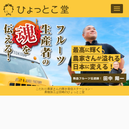
Toggl
navig
こだわり農家さんの輝き発信ステーション・
果物加工は宮崎のひょっとこ堂