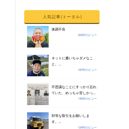
人気記事(トータル)
体調不良
202件のビュー
ネットに書いちゃダメなこ
と。...
187件のビュー
不思議なことにすっかり忘れ
ていた、めっちゃ苦しかっ...
145件のビュー
対等な取引をお願いしま
す。...
124件のビュー