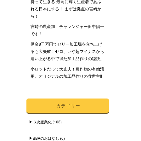
持って生きる 最高に輝く生産者であふ
れる日本にする！ まずは拠点の宮崎か
ら！
宮崎の農産加工チャレンジャー田中陽一
です！
借金8千万円でゼリー加工場を立ち上げ
るも大失敗！ゼロ、いや超マイナスから
這い上がる中で得た加工品作りの秘訣。
小ロットだって大丈夫！農作物の有効活
用、オリジナルの加工品作りの救世主‼︎
カテゴリー
６次産業化
(103)
BBAのおはなし
(6)