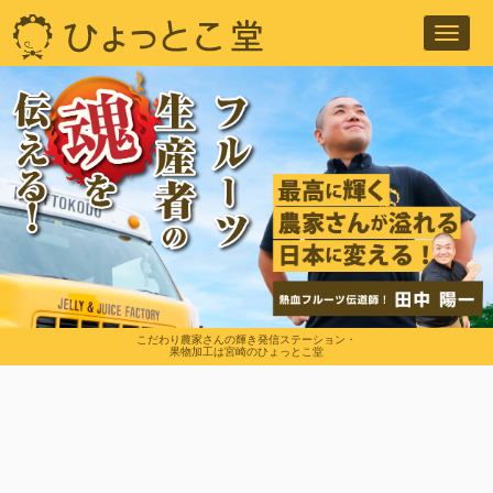
Toggl
navig
こだわり農家さんの輝き発信ステーション・
果物加工は宮崎のひょっとこ堂