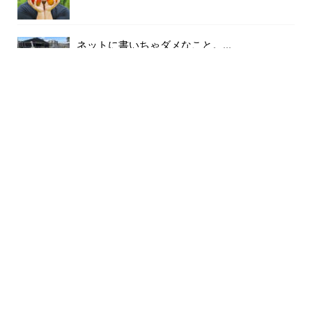
ネットに書いちゃダメなこと。...
187件のビュー
不思議なことにすっかり忘れていた、めっち
ゃ苦しかっ...
145件のビュー
対等な取引をお願いします。...
124件のビュー
ありがとう、さようなら。何年も使わない資
材を全て処...
124件のビュー