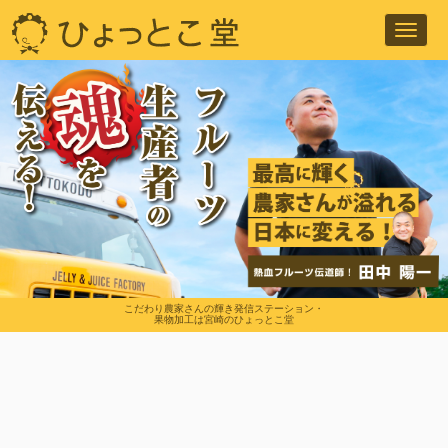
Toggl
navig
こだわり農家さんの輝き発信ステーション・
果物加工は宮崎のひょっとこ堂