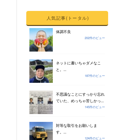
人気記事(トータル)
体調不良
202件のビュー
ネットに書いちゃダメなこ
と。...
187件のビュー
不思議なことにすっかり忘れ
ていた、めっちゃ苦しかっ...
145件のビュー
対等な取引をお願いしま
す。...
124件のビュー