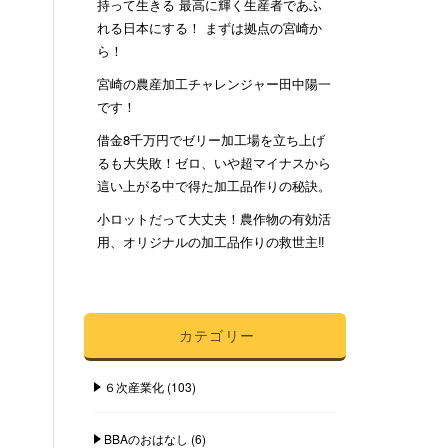
持って生きる 最高に輝く生産者であふ
れる日本にする！ まずは拠点の宮崎か
ら！
宮崎の農産加工チャレンジャー田中陽一
です！
借金8千万円でゼリー加工場を立ち上げ
るも大失敗！ゼロ、いや超マイナスから
這い上がる中で得た加工品作りの秘訣。
小ロットだって大丈夫！農作物の有効活
用、オリジナルの加工品作りの救世主‼︎
カテゴリー
６次産業化
(103)
BBAのおはなし
(6)