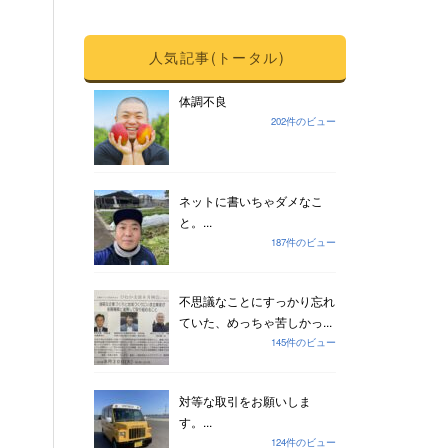
人気記事(トータル)
体調不良
202件のビュー
ネットに書いちゃダメなこ
と。...
187件のビュー
不思議なことにすっかり忘れ
ていた、めっちゃ苦しかっ...
145件のビュー
対等な取引をお願いしま
す。...
124件のビュー