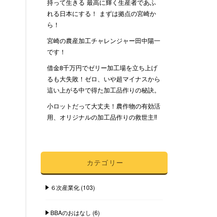
持って生きる 最高に輝く生産者であふ
れる日本にする！ まずは拠点の宮崎か
ら！
宮崎の農産加工チャレンジャー田中陽一
です！
借金8千万円でゼリー加工場を立ち上げ
るも大失敗！ゼロ、いや超マイナスから
這い上がる中で得た加工品作りの秘訣。
小ロットだって大丈夫！農作物の有効活
用、オリジナルの加工品作りの救世主‼︎
カテゴリー
６次産業化
(103)
BBAのおはなし
(6)