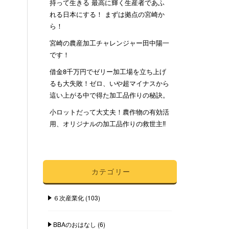
持って生きる 最高に輝く生産者であふ
れる日本にする！ まずは拠点の宮崎か
ら！
宮崎の農産加工チャレンジャー田中陽一
です！
借金8千万円でゼリー加工場を立ち上げ
るも大失敗！ゼロ、いや超マイナスから
這い上がる中で得た加工品作りの秘訣。
小ロットだって大丈夫！農作物の有効活
用、オリジナルの加工品作りの救世主‼︎
カテゴリー
６次産業化
(103)
BBAのおはなし
(6)