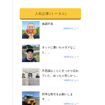
人気記事(トータル)
体調不良
202件のビュー
ネットに書いちゃダメなこ
と。...
187件のビュー
不思議なことにすっかり忘れ
ていた、めっちゃ苦しかっ...
145件のビュー
対等な取引をお願いしま
す。...
124件のビュー