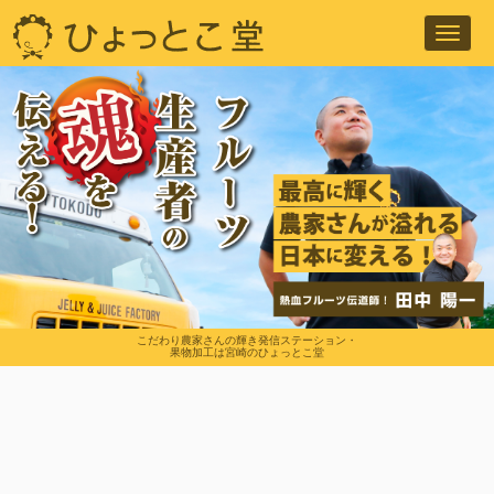
Toggl
navig
こだわり農家さんの輝き発信ステーション・
果物加工は宮崎のひょっとこ堂