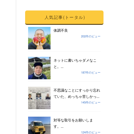
人気記事(トータル)
体調不良
202件のビュー
ネットに書いちゃダメなこ
と。...
187件のビュー
不思議なことにすっかり忘れ
ていた、めっちゃ苦しかっ...
145件のビュー
対等な取引をお願いしま
す。...
124件のビュー