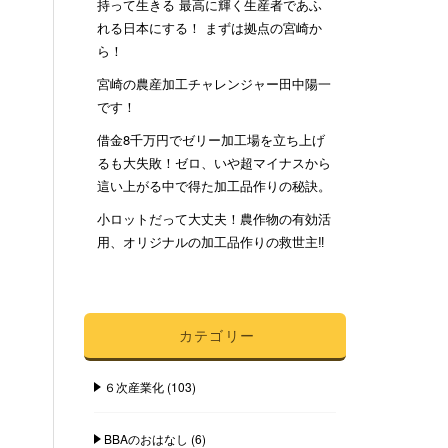
持って生きる 最高に輝く生産者であふ
れる日本にする！ まずは拠点の宮崎か
ら！
宮崎の農産加工チャレンジャー田中陽一
です！
借金8千万円でゼリー加工場を立ち上げ
るも大失敗！ゼロ、いや超マイナスから
這い上がる中で得た加工品作りの秘訣。
小ロットだって大丈夫！農作物の有効活
用、オリジナルの加工品作りの救世主‼︎
カテゴリー
６次産業化
(103)
BBAのおはなし
(6)