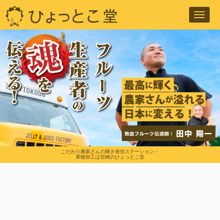
Toggl
navig
こだわり農家さんの輝き発信ステーション・
果物加工は宮崎のひょっとこ堂