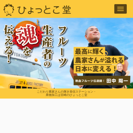
Toggl
navig
こだわり農家さんの輝き発信ステーション・
果物加工は宮崎のひょっとこ堂