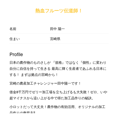
熱血フルーツ伝道師！
名前
田中 陽一
住まい
宮崎県
Profile
日本の農作物のものさしが 『規格』ではなく『個性』に変わり
自分に自信を持って生きる 最高に輝く生産者であふれる日本に
する！ まずは拠点の宮崎から！
宮崎の農産加工チャレンジャー田中陽一です！
借金8千万円でゼリー加工場を立ち上げるも大失敗！ゼロ、いや
超マイナスから這い上がる中で得た加工品作りの秘訣。
小ロットだって大丈夫！農作物の有効活用、オリジナルの加工
品作りの救世主‼︎