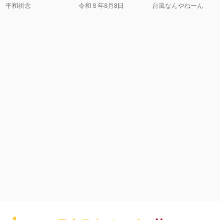
平和祈念
令和８年8月8日
台風なんやねーん