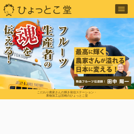
Toggl
navig
こだわり農家さんの輝き発信ステーション・
果物加工は宮崎のひょっとこ堂