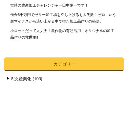
宮崎の農産加工チャレンジャー田中陽一です！
借金8千万円でゼリー加工場を立ち上げるも大失敗！ゼロ、いや
超マイナスから這い上がる中で得た加工品作りの秘訣。
小ロットだって大丈夫！農作物の有効活用、オリジナルの加工
品作りの救世主‼︎
カテゴリー
６次産業化
(103)
BBAのおはなし
(6)
おすすめ
(1,180)
ゼリーのお話
(22)