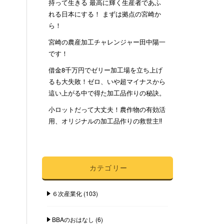
持って生きる 最高に輝く生産者であふ
れる日本にする！ まずは拠点の宮崎か
ら！
宮崎の農産加工チャレンジャー田中陽一
です！
借金8千万円でゼリー加工場を立ち上げ
るも大失敗！ゼロ、いや超マイナスから
這い上がる中で得た加工品作りの秘訣。
小ロットだって大丈夫！農作物の有効活
用、オリジナルの加工品作りの救世主‼︎
カテゴリー
６次産業化
(103)
BBAのおはなし
(6)