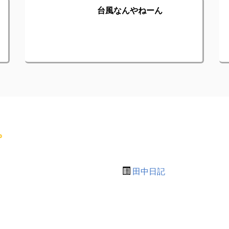
台風なんやねーん
。
田中日記