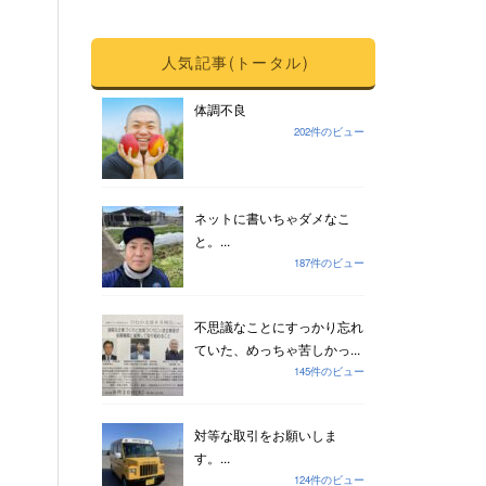
人気記事(トータル)
体調不良
202件のビュー
ネットに書いちゃダメなこ
と。...
187件のビュー
不思議なことにすっかり忘れ
ていた、めっちゃ苦しかっ...
145件のビュー
対等な取引をお願いしま
す。...
124件のビュー