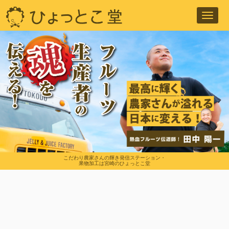
Toggl
navig
こだわり農家さんの輝き発信ステーション・
果物加工は宮崎のひょっとこ堂