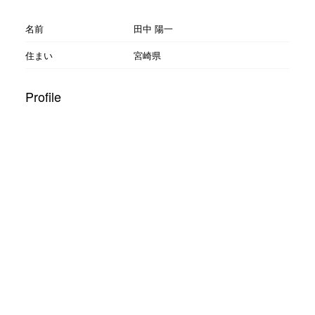
名前
田中 陽一
住まい
宮崎県
Profile
日本の農作物のものさしが 『規格』ではなく『個性』に変わり
自分に自信を持って生きる 最高に輝く生産者であふれる日本に
する！ まずは拠点の宮崎から！
宮崎の農産加工チャレンジャー田中陽一です！
借金8千万円でゼリー加工場を立ち上げるも大失敗！ゼロ、いや
超マイナスから這い上がる中で得た加工品作りの秘訣。
小ロットだって大丈夫！農作物の有効活用、オリジナルの加工
品作りの救世主‼︎