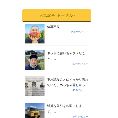
人気記事(トータル)
体調不良
202件のビュー
ネットに書いちゃダメなこ
と。...
187件のビュー
不思議なことにすっかり忘れ
ていた、めっちゃ苦しかっ...
145件のビュー
対等な取引をお願いしま
す。...
124件のビュー