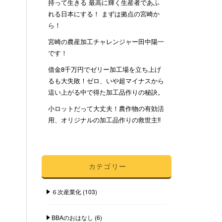
持って生きる 最高に輝く生産者であふ
れる日本にする！ まずは拠点の宮崎か
ら！
宮崎の農産加工チャレンジャー田中陽一
です！
借金8千万円でゼリー加工場を立ち上げ
るも大失敗！ゼロ、いや超マイナスから
這い上がる中で得た加工品作りの秘訣。
小ロットだって大丈夫！農作物の有効活
用、オリジナルの加工品作りの救世主‼︎
カテゴリー
６次産業化
(103)
BBAのおはなし
(6)