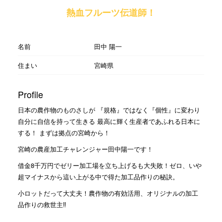
熱血フルーツ伝道師！
名前
田中 陽一
住まい
宮崎県
Profile
日本の農作物のものさしが 『規格』ではなく『個性』に変わり
自分に自信を持って生きる 最高に輝く生産者であふれる日本に
する！ まずは拠点の宮崎から！
宮崎の農産加工チャレンジャー田中陽一です！
借金8千万円でゼリー加工場を立ち上げるも大失敗！ゼロ、いや
超マイナスから這い上がる中で得た加工品作りの秘訣。
小ロットだって大丈夫！農作物の有効活用、オリジナルの加工
品作りの救世主‼︎