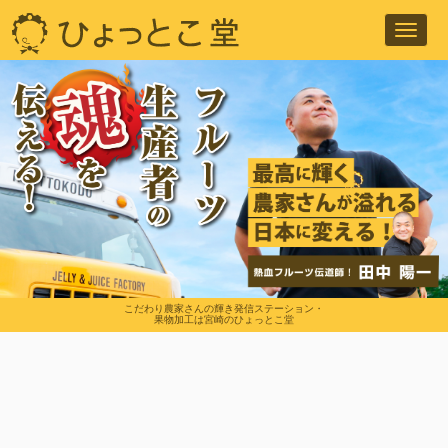
Toggl
navig
こだわり農家さんの輝き発信ステーション・
果物加工は宮崎のひょっとこ堂