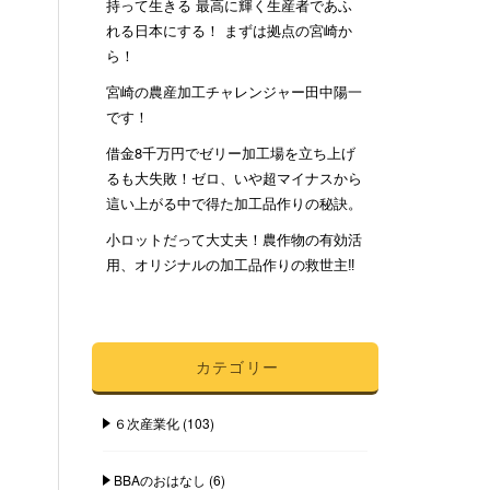
持って生きる 最高に輝く生産者であふ
れる日本にする！ まずは拠点の宮崎か
ら！
宮崎の農産加工チャレンジャー田中陽一
です！
借金8千万円でゼリー加工場を立ち上げ
るも大失敗！ゼロ、いや超マイナスから
這い上がる中で得た加工品作りの秘訣。
小ロットだって大丈夫！農作物の有効活
用、オリジナルの加工品作りの救世主‼︎
カテゴリー
６次産業化
(103)
BBAのおはなし
(6)