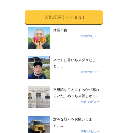
人気記事(トータル)
体調不良
202件のビュー
ネットに書いちゃダメなこ
と。...
187件のビュー
不思議なことにすっかり忘れ
ていた、めっちゃ苦しかっ...
145件のビュー
対等な取引をお願いしま
す。...
124件のビュー