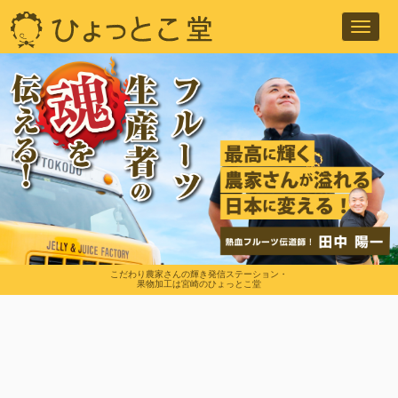
Toggl
navig
こだわり農家さんの輝き発信ステーション・
果物加工は宮崎のひょっとこ堂