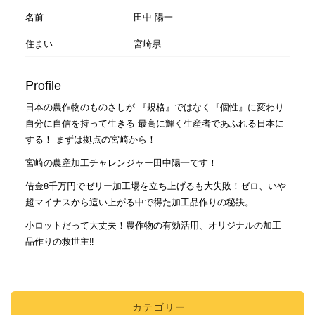
名前
田中 陽一
住まい
宮崎県
Profile
日本の農作物のものさしが 『規格』ではなく『個性』に変わり
自分に自信を持って生きる 最高に輝く生産者であふれる日本に
する！ まずは拠点の宮崎から！
宮崎の農産加工チャレンジャー田中陽一です！
借金8千万円でゼリー加工場を立ち上げるも大失敗！ゼロ、いや
超マイナスから這い上がる中で得た加工品作りの秘訣。
小ロットだって大丈夫！農作物の有効活用、オリジナルの加工
品作りの救世主‼︎
カテゴリー