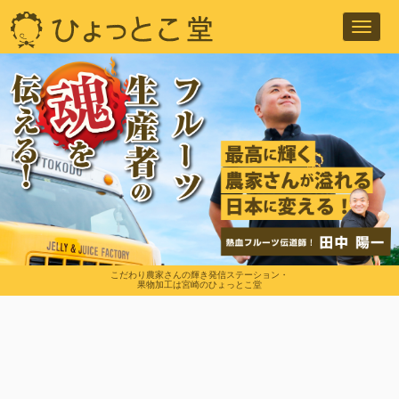
Toggl
navig
こだわり農家さんの輝き発信ステーション・
果物加工は宮崎のひょっとこ堂