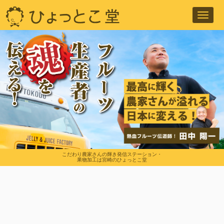
Toggl
navig
こだわり農家さんの輝き発信ステーション・
果物加工は宮崎のひょっとこ堂