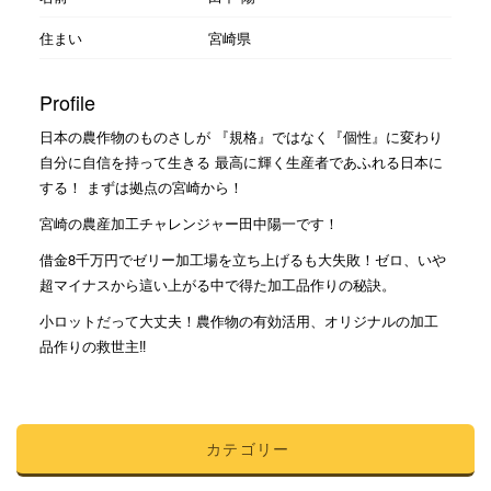
住まい
宮崎県
Profile
日本の農作物のものさしが 『規格』ではなく『個性』に変わり
自分に自信を持って生きる 最高に輝く生産者であふれる日本に
する！ まずは拠点の宮崎から！
宮崎の農産加工チャレンジャー田中陽一です！
借金8千万円でゼリー加工場を立ち上げるも大失敗！ゼロ、いや
超マイナスから這い上がる中で得た加工品作りの秘訣。
小ロットだって大丈夫！農作物の有効活用、オリジナルの加工
品作りの救世主‼︎
カテゴリー