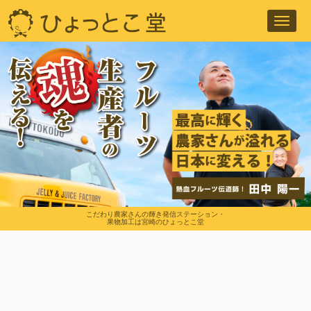
Toggl
navig
こだわり農家さんの輝き発信ステーション・
果物加工は宮崎のひょっとこ堂