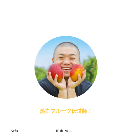
熱血フルーツ伝道師！
名前
田中 陽一