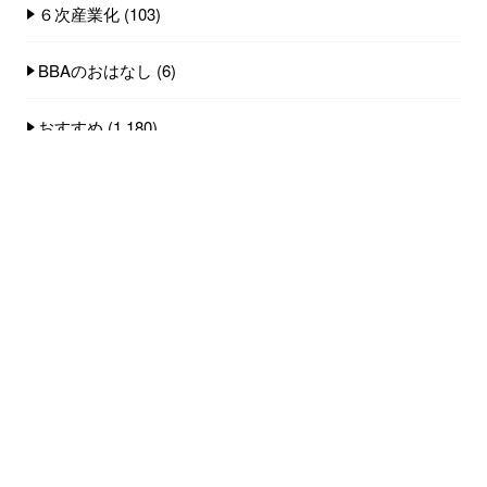
６次産業化
(103)
BBAのおはなし
(6)
おすすめ
(1,180)
ゼリーのお話
(22)
フルーツのおはなし
(60)
失敗談
(9)
工場と機械のメンテナンス
(17)
果物加工の豆知識
(107)
生産者紹介
(24)