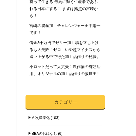
持って生きる 最高に輝く生産者であふ
れる日本にする！ まずは拠点の宮崎か
ら！
宮崎の農産加工チャレンジャー田中陽一
です！
借金8千万円でゼリー加工場を立ち上げ
るも大失敗！ゼロ、いや超マイナスから
這い上がる中で得た加工品作りの秘訣。
小ロットだって大丈夫！農作物の有効活
用、オリジナルの加工品作りの救世主‼︎
カテゴリー
６次産業化
(103)
BBAのおはなし
(6)