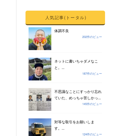
人気記事(トータル)
体調不良
202件のビュー
ネットに書いちゃダメなこ
と。...
187件のビュー
不思議なことにすっかり忘れ
ていた、めっちゃ苦しかっ...
145件のビュー
対等な取引をお願いしま
す。...
124件のビュー