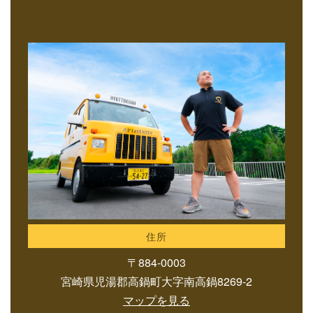
住所
〒884-0003
宮崎県児湯郡高鍋町大字南高鍋8269-2
マップを見る