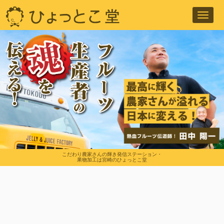
Toggl
navig
こだわり農家さんの輝き発信ステーション・
果物加工は宮崎のひょっとこ堂