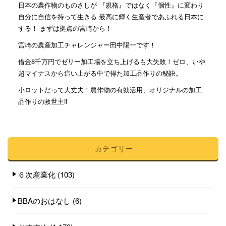
日本の農作物のものさしが 『規格』ではなく『個性』に変わり
自分に自信を持って生きる 最高に輝く生産者であふれる日本に
する！ まずは拠点の宮崎から！
宮崎の農産加工チャレンジャー田中陽一です！
借金8千万円でゼリー加工場を立ち上げるも大失敗！ゼロ、いや
超マイナスから這い上がる中で得た加工品作りの秘訣。
小ロットだって大丈夫！農作物の有効活用、オリジナルの加工
品作りの救世主‼︎
カテゴリー
６次産業化
(103)
BBAのおはなし
(6)