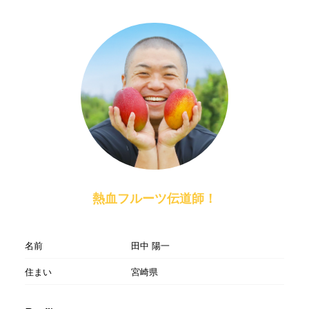
熱血フルーツ伝道師！
名前
田中 陽一
住まい
宮崎県