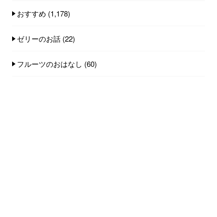
おすすめ
(1,178)
ゼリーのお話
(22)
フルーツのおはなし
(60)
失敗談
(9)
工場と機械のメンテナンス
(17)
果物加工の豆知識
(107)
生産者紹介
(24)
田中日記
(249)