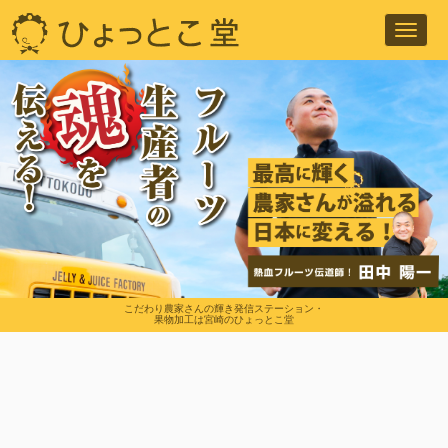
Toggl
navig
こだわり農家さんの輝き発信ステーション・
果物加工は宮崎のひょっとこ堂