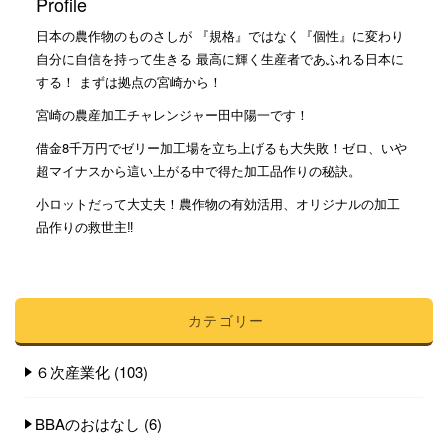
Profile
日本の農作物のものさしが 『規格』ではなく『個性』に変わり
自分に自信を持って生きる 最高に輝く生産者であふれる日本に
する！ まずは拠点の宮崎から！
宮崎の農産加工チャレンジャー田中陽一です！
借金8千万円でゼリー加工場を立ち上げるも大失敗！ゼロ、いや
超マイナスから這い上がる中で得た加工品作りの秘訣。
小ロットだって大丈夫！農作物の有効活用、オリジナルの加工
品作りの救世主‼︎
カテゴリー
６次産業化
(103)
BBAのおはなし
(6)