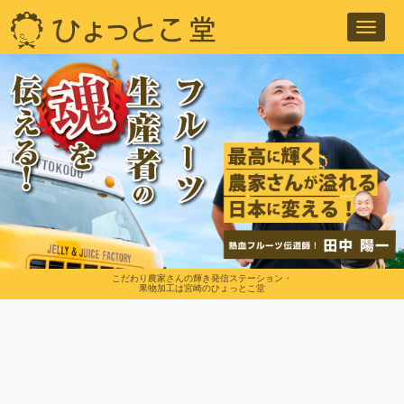
Toggl
navig
こだわり農家さんの輝き発信ステーション・
果物加工は宮崎のひょっとこ堂