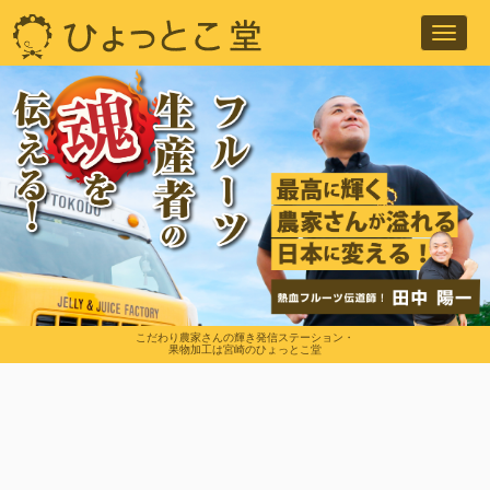
Toggl
navig
こだわり農家さんの輝き発信ステーション・
果物加工は宮崎のひょっとこ堂