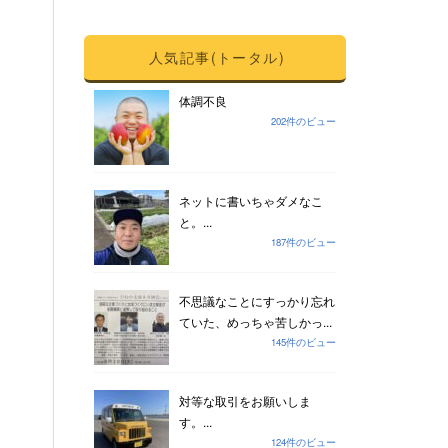
人気記事(トータル)
体調不良
202件のビュー
ネットに書いちゃダメなこ
と。...
187件のビュー
不思議なことにすっかり忘れ
ていた、めっちゃ苦しかっ...
145件のビュー
対等な取引をお願いしま
す。...
124件のビュー