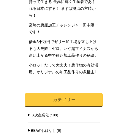
持って生きる 最高に輝く生産者であふ
れる日本にする！ まずは拠点の宮崎か
ら！
宮崎の農産加工チャレンジャー田中陽一
です！
借金8千万円でゼリー加工場を立ち上げ
るも大失敗！ゼロ、いや超マイナスから
這い上がる中で得た加工品作りの秘訣。
小ロットだって大丈夫！農作物の有効活
用、オリジナルの加工品作りの救世主‼︎
カテゴリー
６次産業化
(103)
BBAのおはなし
(6)