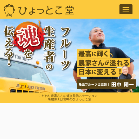
Toggl
navig
こだわり農家さんの輝き発信ステーション・
果物加工は宮崎のひょっとこ堂